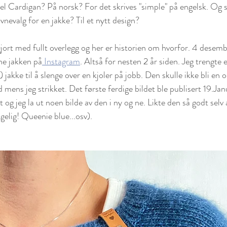
el Cardigan? På norsk? For det skrives "simple" på engelsk. Og s
avnevalg for en jakke? Til et nytt design? 
gjort med fullt overlegg og her er historien om hvorfor. 4 desemb
ne jakken på
 Instagram
. Altså for nesten 2 år siden. Jeg trengte 
l) jakke til å slenge over en kjoler på jobb. Den skulle ikke bli en o
d mens jeg strikket. Det første ferdige bildet ble publisert 19.J
t og jeg la ut noen bilde av den i ny og ne. Likte den så godt selv a
lgelig! Queenie blue...osv).