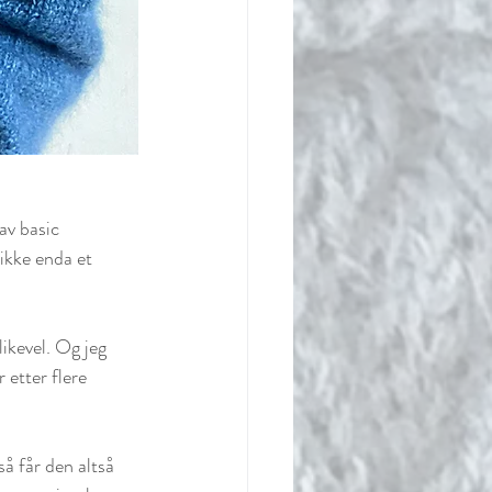
av basic 
 ikke enda et 
likevel. Og jeg 
r etter flere 
så får den altså 