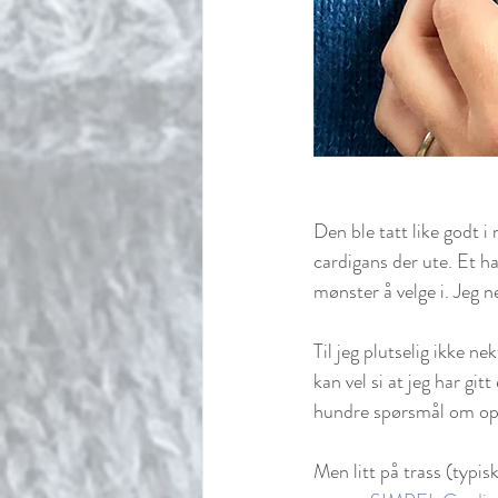
Den ble tatt like godt 
cardigans der ute. Et hav
mønster å velge i. Jeg n
Til jeg plutselig ikke ne
kan vel si at jeg har gitt
hundre spørsmål om oppsk
Men litt på trass (typisk