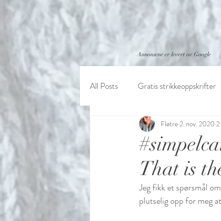
Annonsene er levert av Google
All Posts
Gratis strikkeoppskrifter
Fløtre
2. nov. 2020
2
#simpelca
That is th
Jeg fikk et spørsmål om
plutselig opp for meg 