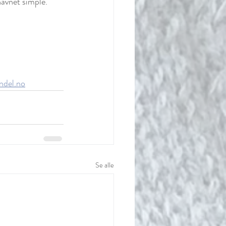
navnet simple. 
andel.no
Se alle