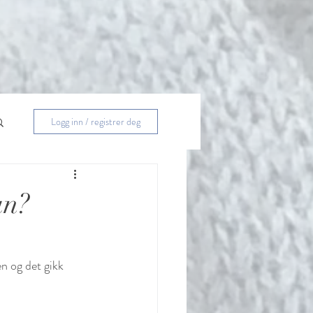
Logg inn / registrer deg
an?
n og det gikk 