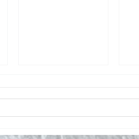
Gratis strikkeoppskrift - Chunky
Grati
ribbehals med glam
ribb