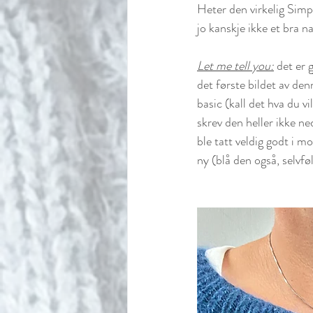
Heter den virkelig Simp
jo kanskje ikke et bra n
Let me tell you:
 det er 
det første bildet av den
basic (kall det hva du vi
skrev den heller ikke ne
ble tatt veldig godt i mo
ny (blå den også, selvfø