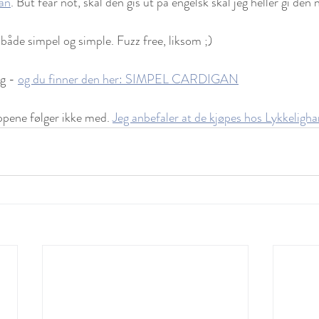
an
. But fear not, skal den gis ut på engelsk skal jeg heller gi den 
 både simpel og simple. Fuzz free, liksom ;)
g - 
og du finner den her: SIMPEL CARDIGAN
pene følger ikke med. 
Jeg anbefaler at de kjøpes hos Lykkeligh