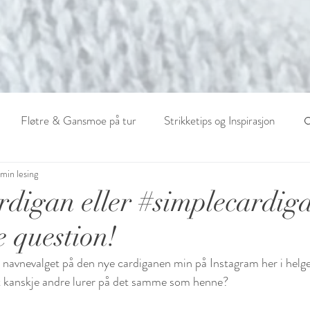
Fløtre & Gansmoe på tur
Strikketips og Inspirasjon
 min lesing
rdigan eller #simplecardig
e question!
 navnevalget på den nye cardiganen min på Instagram her i helge
at kanskje andre lurer på det samme som henne? 