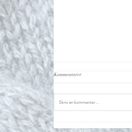
Kommentarer
Skriv en kommentar …
Gratis strikkeoppskrift -
ribbestrikket lue til herre i
Produkter