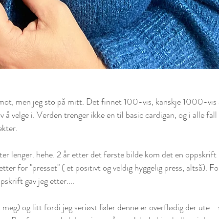
i mot, men jeg sto på mitt. Det finnet 100-vis, kanskje 1000-vis 
 å velge i. Verden trenger ikke en til basic cardigan, og i alle fall
ekter. 
kter lenger. hehe. 2 år etter det første bilde kom det en oppskrift 
 etter for "presset" ( et positivt og veldig hyggelig press, altså). Fo
rift gav jeg etter....
 meg) og litt fordi jeg seriøst føler denne er overflødig der ute - 