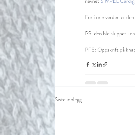
navnet 
SIMPEL Cardig
For i min verden er den
PS: den ble sluppet i da
PPS: Oppskrift på knap
Siste innlegg