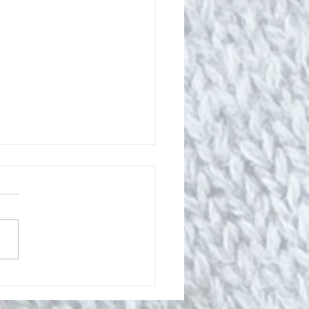
s strikkeoppskrift - Chunky
elue med glam