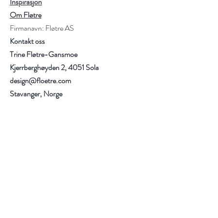
Inspirasjon
Om Fløtre
Firmanavn: Fløtre AS
Kontakt oss
Trine Fløtre-Gansmoe
Kjerrberghøyden 2, 4051 Sola
design@floetre.com
Stavanger, Norge
Hjelp
Frakt og retur
Kjøpsbetingelser
Betalingsmuligheter
Personvern
Følg oss