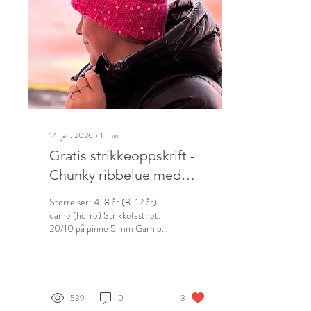
brettes innover. Oppskrift
Legg opp 84 masker på pinne
6mm med en av hver tråd.
Stikk 2 rett, 2 vrang til...
14. jan. 2026
∙
1
min
Gratis strikkeoppskrift -
Chunky ribbelue med
glam
Størrelser: 4-8 år (8-12 år)
dame (herre) Strikkefasthet:
20/10 på pinne 5 mm Garn og
forbruk: Wool fra Strikkefeber
100g holdt sammen med
Disco fra Strikkefeber 50g
Pinner: Rundpinne 40 cm, 6
mm Annet: Bruk gjerne en
539
0
3
maskemarkør for å markere