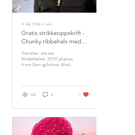
11. feb. 2026
∙
1
min
Gratis strikkeoppskrift -
Chunky ribbehals med
glam
Størrelser: one size
Strikkefasthet: 20/10 på pinne
6 mm Garn og forbruk: Wool
fra Strikkefeber 50g holdt
sammen med Disco fra
Strikkefeber 20g Pinner:
Rundpinne 40 cm, 6 mm
Annet: Bruk gjerne en
140
0
1
maskemarkør for å markere
start NB: Halsen strikkes med
paljettgarn på første halvdel og
så videre kun med Wool. På
denne måten har man ikke
paljetter tett mot halsen.
Delen uten paljetter skal