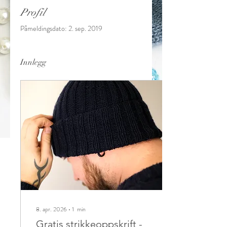
Profil
Påmeldingsdato: 2. sep. 2019
Innlegg
8. apr. 2026
∙
1
min
Gratis strikkeoppskrift -