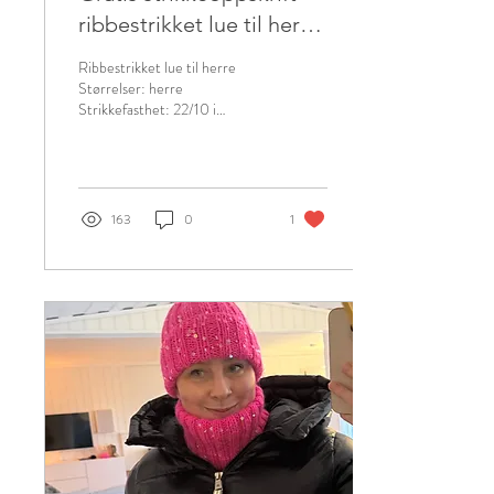
ribbestrikket lue til herre
i Double Sunday
Ribbestrikket lue til herre
Størrelser: herre
Strikkefasthet: 22/10 i
glattstrikk Garn og forbruk:
Sandnes Merinoull 100
Pinner: Rundpinne 40 cm, 4
mm Annet: Bruk gjerne en
maskemarkør for å markere
163
0
1
start Oppskrift Legg løst opp
100masker på pinne 4mm.
Sett en maskemarkør ved
start. Strikk vrangbord slik: 2 r,
2 vr. Strikk til arbeidet måler
24 cm. Følg deretter fellingen
beskrevet under. Bytt til
settpinner dersom du ikke
bruker magicloop. Dersom det
ønskes en ekstra baggy lue,
eller en...