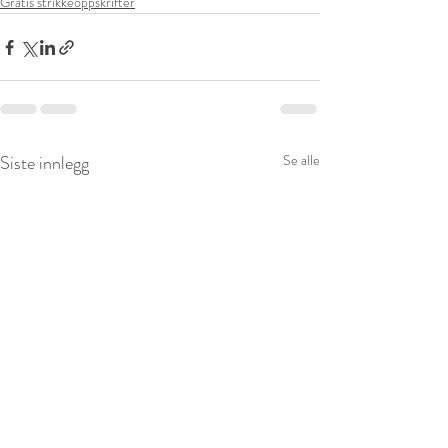
Gratis strikkeoppskrifter
Siste innlegg
Se alle