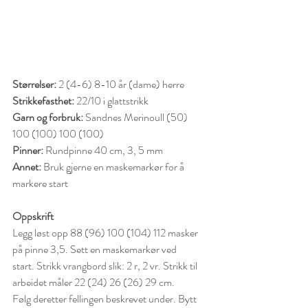
Størrelser:
 2 (4-6) 8-10 år (dame) herre
Strikkefasthet:
 22/10 i glattstrikk
Garn og forbruk:
 Sandnes Merinoull (50) 
100 (100) 100 (100)
Pinner:
 Rundpinne 40 cm, 3, 5 mm
Annet:
 Bruk gjerne en maskemarkør for å 
markere start
Oppskrift
Legg løst opp 88 (96) 100 (104) 112 masker 
på pinne 3,5. Sett en maskemarkør ved
start. Strikk vrangbord slik: 2 r, 2 vr. Strikk til 
arbeidet måler 22 (24) 26 (26) 29 cm.
Følg deretter fellingen beskrevet under. Bytt 