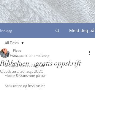
Innlegg
Meld deg på
All Posts
Fløtre
All Posts
26. juni 2020
1 min lesing
Ribbeluen - gratis oppskrift
Gratis strikkeoppskrifter
Oppdatert:
26. aug. 2020
Fløtre & Gansmoe på tur
Strikketips og Inspirasjon