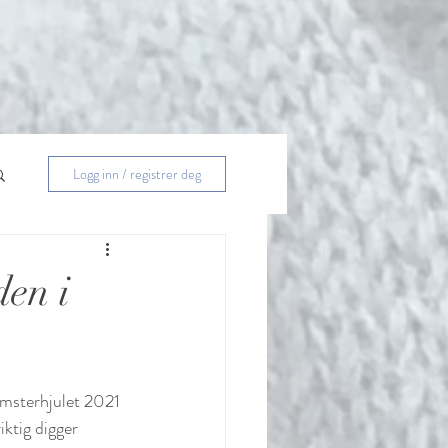
Logg inn / registrer deg
den i
msterhjulet 2021 
iktig digger 