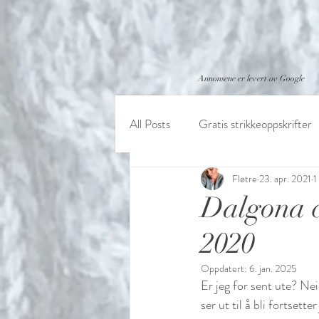
Annonsene er levert av Google
All Posts
Gratis strikkeoppskrifter
Fløtre
23. apr. 2021
1
Dalgona co
2020
Oppdatert:
6. jan. 2025
Er jeg for sent ute? N
ser ut til å bli fortsett