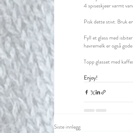
4 spiseskjeer varmt van
Pisk dette stivt. Bruk e
Fyll et glass med isbi
havremelk er også gode 
Topp glasset med kaffe
Enjoy! 
Siste innlegg