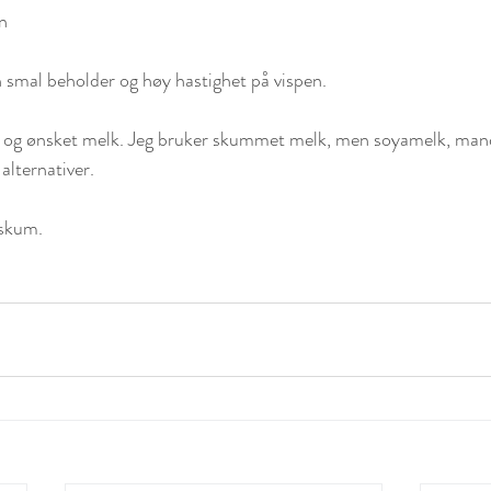
n
n smal beholder og høy hastighet på vispen. 
ter og ønsket melk. Jeg bruker skummet melk, men soyamelk, man
alternativer. 
skum. 