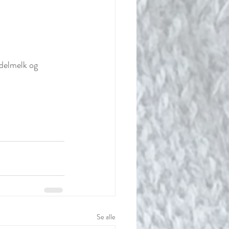
delmelk og 
Se alle