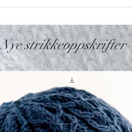
Gratis strikkeoppskrift - Chunky
Grati
ribbehals med glam
ribb
Nye strikkeoppskrifter