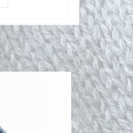
s strikkeoppskrift - Chunky
elue med glam