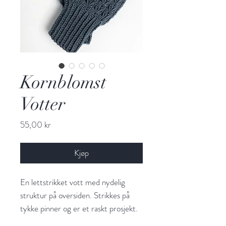
Kornblomst
Votter
Pris
55,00 kr
Kjøp
En lettstrikket vott med nydelig
struktur på oversiden. Strikkes på
tykke pinner og er et raskt prosjekt.
Strukturen er enkel å strikke, selv om