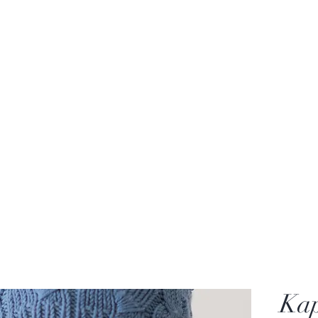
Gratis strikkeoppskrifter
English Patterns
Kontakt
Om Fløtre
Kap