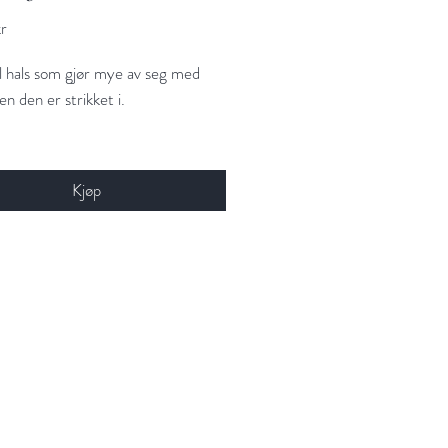
Pris
r
l hals som gjør mye av seg med
en den er strikket i.
er:
1–2 år (3–6 år) &
/dame (herre)
Kjøp
asthet:
21 masker i bredden x 30
i høyden = 10 x 10 cm
ngde:
Merinoull fra Sandnes Garn
merinoull 50 g = 105 m) 100
ernativ:
Tilia fra Filcolana (70 % kid
 30 % silke 25 g = 210 m) 25 gram
ta fra Filcolana (80 % merinoull.