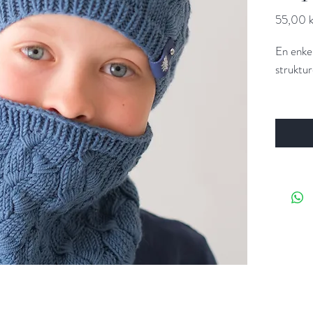
55,00 k
En enke
struktur
Størrels
ungdom
Strikkef
masker 
Garnme
(100 % 
gram
Garnalt
mohair,
og Arwet