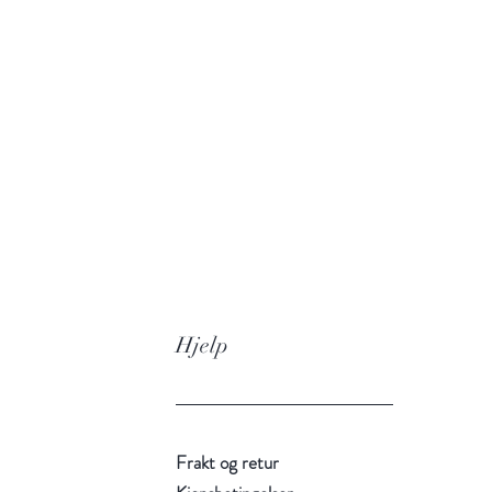
20 % ny
Pinner:
settpinn
til Magi
Annet:
opp, fr
på 10 ma
hentes o
den 5. 
Hjelp
Maskene 
angitt s
Video:
V
Frakt og retur
@floetr