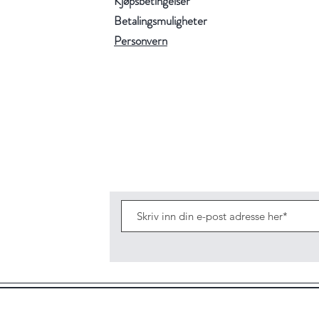
Kjøpsbetingelser
å søke p
Betalingsmuligheter
Personvern