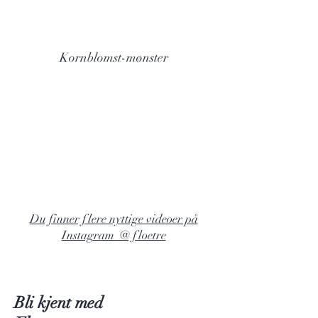
Kornblomst-mønster
Du finner flere nyttige videoer på
Instagram @ floetre
Bli kjent med