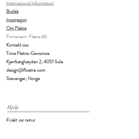
International Information
Butikk
Inspirasjon
Om Fløtre
Firmanavn: Fløtre AS
Kontakt oss
Trine Fløtre-Gansmoe
Kjerrberghøyden 2, 4051 Sola
design@floetre.com
Stavanger, Norge
Hjelp
Frakt og retur
Kjøpsbetingelser
Betalingsmuligheter