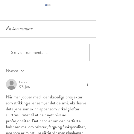
Én kommentar
Skriv en kommentar …
Gratis strikkeoppskrift -
Gratis strikkeopps
Chunky ribbehals med glam
Chunky ribbelue 
Nyeste
Guest
07. jan.
Når man jobber med lidenskapelige prosjekter 
som strikking eller søm, er det de små, eksklusive 
detaljene som skinnlapper som virkelig løfter 
sluttresultatet til et helt nytt nivå av 
profesjonalitet. Det handler om den perfekte 
balansen mellom tekstur, farge og funksjonalitet, 
noe som er minst like viktig når man planlegger 