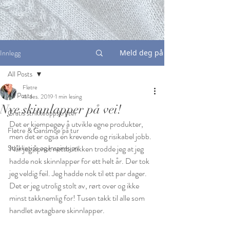
Innlegg
Meld deg på
All Posts
Fløtre
All Posts
4. des. 2019
1 min lesing
Nye skinnlapper på vei!
Gratis strikkeoppskrifter
Det er kjempegøy å utvikle egne produkter, 
Fløtre & Gansmoe på tur
men det er også en krevende og risikabel jobb. 
Strikketips og Inspirasjon
Når jeg åpnet nettbutikken trodde jeg at jeg 
hadde nok skinnlapper for ett helt år. Der tok 
jeg veldig feil. Jeg hadde nok til ett par dager. 
Det er jeg utrolig stolt av, rørt over og ikke 
minst takknemlig for! Tusen takk til alle som 
handlet avtagbare skinnlapper. 